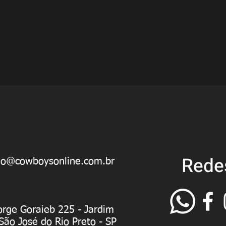
Rede
ao@cowboysonline.com.br
orge Goraieb 225 - Jardim
 São José do Rio Preto - SP