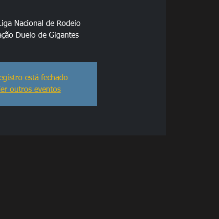
Liga Nacional de Rodeio
ação Duelo de Gigantes
egistro está fechado
er outros eventos