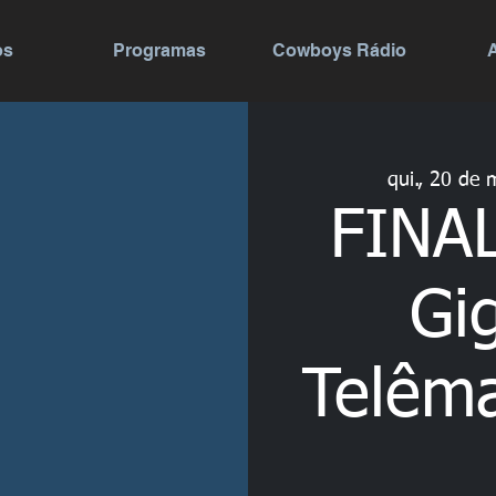
os
Programas
Cowboys Rádio
qui., 20 de 
FINAL
Gi
Telêma