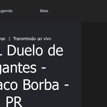
Agenda
Mais
mar.
  |  
Transmissão ao vivo
 Duelo de
gantes -
co Borba -
PR