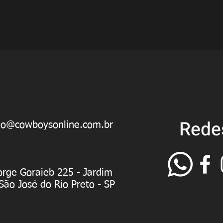
Rede
ao@cowboysonline.com.br
orge Goraieb 225 - Jardim
 São José do Rio Preto - SP