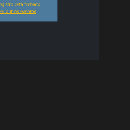
egistro está fechado
er outros eventos