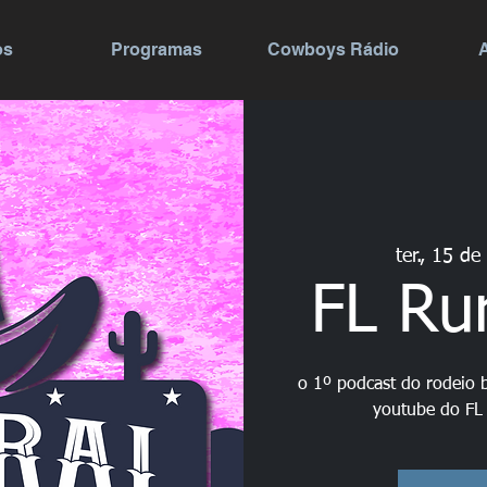
os
Programas
Cowboys Rádio
ter., 15 de
FL Ru
o 1º podcast do rodeio b
youtube do FL