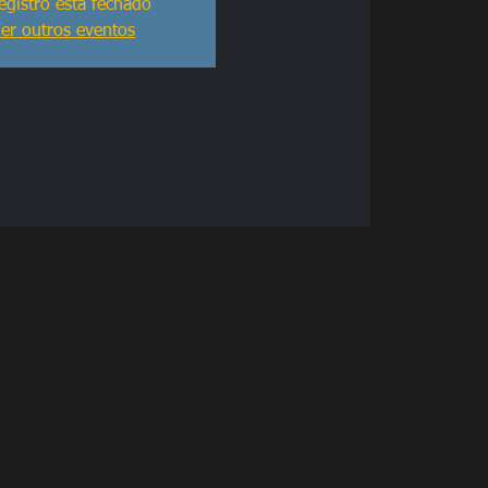
egistro está fechado
er outros eventos