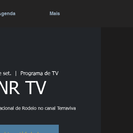
Agenda
Mais
e set.
  |  
Programa de TV
NR TV
cional de Rodeio no canal Terraviva