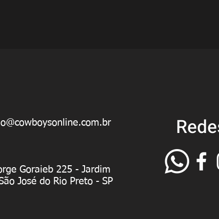
Rede
ao@cowboysonline.com.br
orge Goraieb 225 - Jardim
 São José do Rio Preto - SP