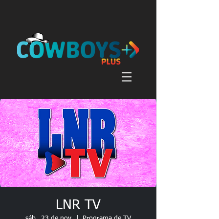
LNR TV
sáb., 23 de nov.
  |  
Programa de TV