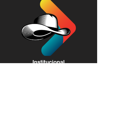
Institucional
Conteúdo
Redes Sociais
E-mail:
comunicacao@cowboysonline.com.br