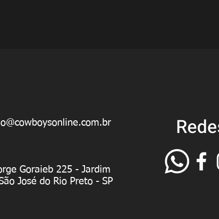
Rede
ao@cowboysonline.com.br
orge Goraieb 225 - Jardim
 São José do Rio Preto - SP