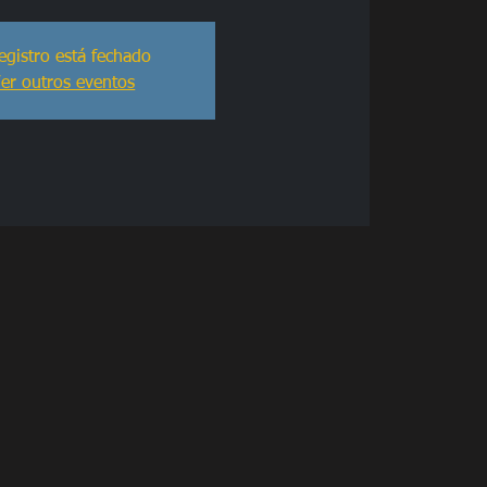
egistro está fechado
er outros eventos